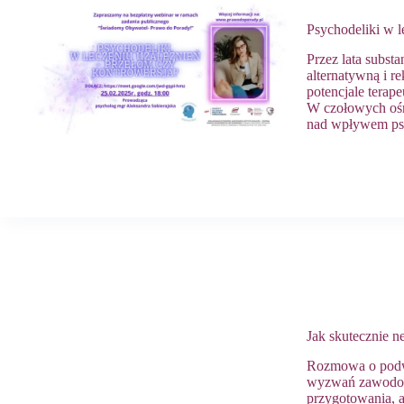
Psychodeliki 
Przez lata subst
alternatywną i r
potencjale terap
W czołowych ośr
nad wpływem ps
Jak skutecznie 
Rozmowa o podwy
wyzwań zawodow
przygotowania, a