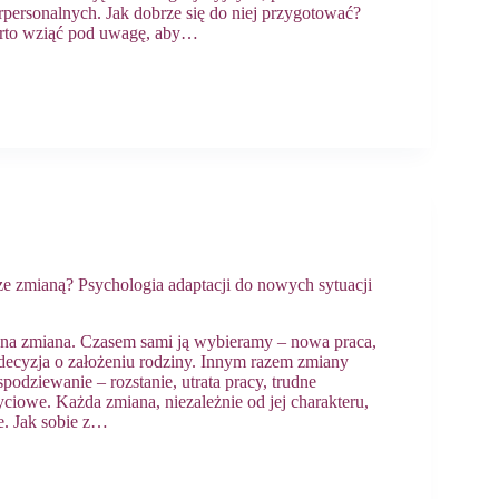
erpersonalnych. Jak dobrze się do niej przygotować?
arto wziąć pod uwagę, aby…
 ze zmianą? Psychologia adaptacji do nowych sytuacji
nna zmiana. Czasem sami ją wybieramy – nowa praca,
decyzja o założeniu rodziny. Innym razem zmiany
spodziewanie – rozstanie, utrata pracy, trudne
ciowe. Każda zmiana, niezależnie od jej charakteru,
. Jak sobie z…