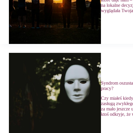
na lokalne decyz
wyglądała Twoja 
Syndrom oszusta 
pracy?
Czy miałeś kiedy
zasługą zwykłego 
za mało jeszcze 
ktoś odkryje, że