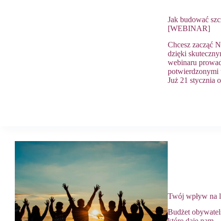
Jak budować szc
[WEBINAR]
Chcesz zacząć N
dzięki skuteczn
webinaru prowad
potwierdzonymi 
Już 21 stycznia
Twój wpływ na l
Budżet obywatels
które daje nam 