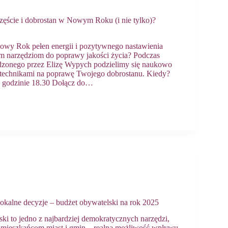
zęście i dobrostan w Nowym Roku (i nie tylko)?
owy Rok pełen energii i pozytywnego nastawienia
ym narzędziom do poprawy jakości życia? Podczas
zonego przez Elizę Wypych podzielimy się naukowo
technikami na poprawę Twojego dobrostanu. Kiedy?
 o godzinie 18.30 Dołącz do…
okalne decyzje – budżet obywatelski na rok 2025
ki to jedno z najbardziej demokratycznych narzędzi,
– mieszkańcom miast i gmin – realną możliwość wpływu