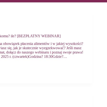
o? komu? ile? [BEZPŁATNY WEBINAR]
a obowiązek płacenia alimentów i w jakiej wysokości?
asz się, jak je skutecznie wyegzekwować? Jeśli masz
emat, dołącz do naszego webinaru i poznaj swoje prawa!
 2025 r. (czwartek)Godzina? 18:30Gdzie?…