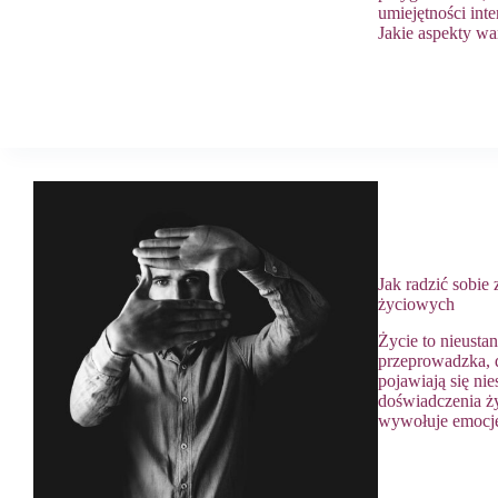
umiejętności int
Jakie aspekty w
Jak radzić sobie
życiowych
Życie to nieusta
przeprowadzka, 
pojawiają się nie
doświadczenia ży
wywołuje emocje