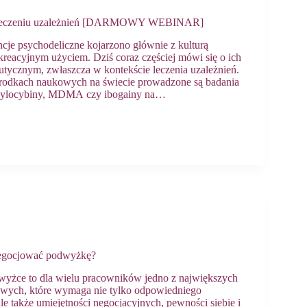
w leczeniu uzależnień [DARMOWY WEBINAR]
ancje psychodeliczne kojarzono głównie z kulturą
ekreacyjnym użyciem. Dziś coraz częściej mówi się o ich
eutycznym, zwłaszcza w kontekście leczenia uzależnień.
odkach naukowych na świecie prowadzone są badania
ylocybiny, MDMA czy ibogainy na…
negocjować podwyżkę?
żce to dla wielu pracowników jedno z największych
ych, które wymaga nie tylko odpowiedniego
le także umiejętności negocjacyjnych, pewności siebie i